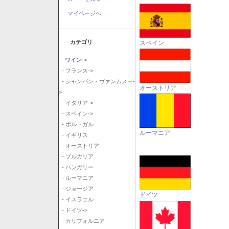
マイページへ
カテゴリ
スペイン
ワイン
->
- フランス->
- シャンパン・ヴァンムスー-
オーストリア
>
- イタリア->
- スペイン->
- ポルトガル
ルーマニア
- イギリス
- オーストリア
- ブルガリア
- ハンガリー
- ルーマニア
- ジョージア
ドイツ
- イスラエル
- ドイツ->
- カリフォルニア