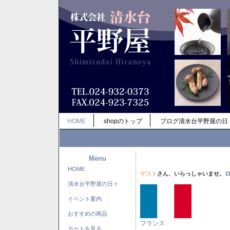
HOME
shopのトップ
ブログ清水台平野屋の日
Menu
HOME
ゲスト
さん、いらっしゃいませ。
清水台平野屋の日々
イベント案内
おすすめの商品
フランス
カートを見る