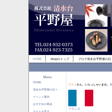
HOME
shopのトップ
ブログ清水台平野屋の日
Menu
HOME
ゲスト
さん、いらっしゃいませ。
清水台平野屋の日々
イベント案内
おすすめの商品
フランス
カートを見る