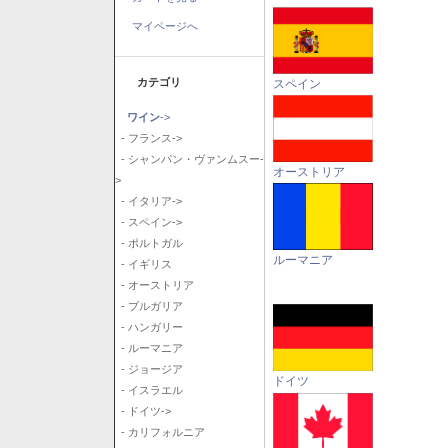
マイページへ
カテゴリ
スペイン
ワイン
->
- フランス->
- シャンパン・ヴァンムスー-
オーストリア
>
- イタリア->
- スペイン->
- ポルトガル
ルーマニア
- イギリス
- オーストリア
- ブルガリア
- ハンガリー
- ルーマニア
- ジョージア
ドイツ
- イスラエル
- ドイツ->
- カリフォルニア