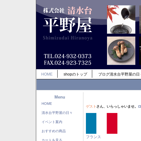
HOME
shopのトップ
ブログ清水台平野屋の日
Menu
HOME
ゲスト
さん、いらっしゃいませ。
清水台平野屋の日々
イベント案内
おすすめの商品
フランス
カートを見る