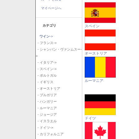
マイページへ
カテゴリ
スペイン
ワイン
->
- フランス->
- シャンパン・ヴァンムスー-
オーストリア
>
- イタリア->
- スペイン->
- ポルトガル
ルーマニア
- イギリス
- オーストリア
- ブルガリア
- ハンガリー
- ルーマニア
- ジョージア
ドイツ
- イスラエル
- ドイツ->
- カリフォルニア