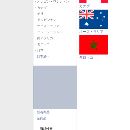
- オレゴン・ワシントン
カナダ
- カナダ
- チリ
- アルゼンチン
- オーストラリア
オーストラリア
- ニュージーランド
- 南アフリカ
- モロッコ
- 日本
日本酒->
モロッコ
新着商品...
全商品...
商品検索