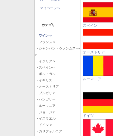
マイページへ
カテゴリ
スペイン
ワイン
->
- フランス->
- シャンパン・ヴァンムスー-
オーストリア
>
- イタリア->
- スペイン->
- ポルトガル
ルーマニア
- イギリス
- オーストリア
- ブルガリア
- ハンガリー
- ルーマニア
- ジョージア
ドイツ
- イスラエル
- ドイツ->
- カリフォルニア