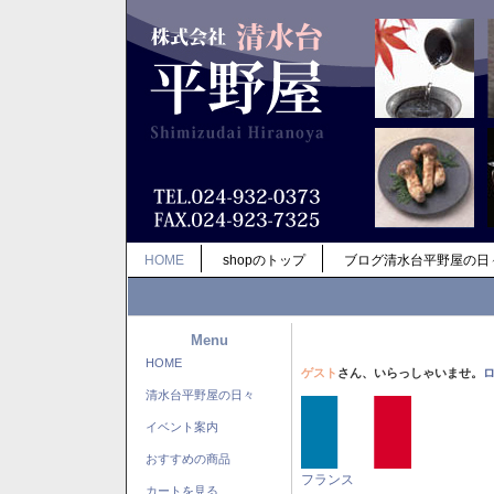
HOME
shopのトップ
ブログ清水台平野屋の日
Menu
HOME
ゲスト
さん、いらっしゃいませ。
清水台平野屋の日々
イベント案内
おすすめの商品
フランス
カートを見る