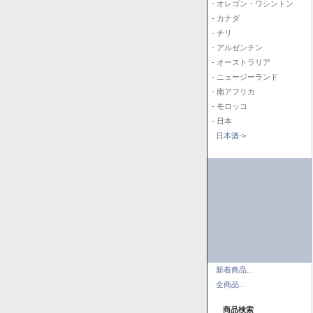
- オレゴン・ワシントン
- カナダ
- チリ
- アルゼンチン
- オーストラリア
- ニュージーランド
- 南アフリカ
- モロッコ
- 日本
日本酒->
新着商品...
全商品...
商品検索