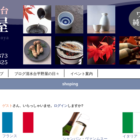
ップ
ブログ清水台平野屋の日々
イベント案内
shoping
ゲスト
さん、いらっしゃいませ。
ログイン
しますか?
フランス
イタリア
シャンパン・ヴァンムスー