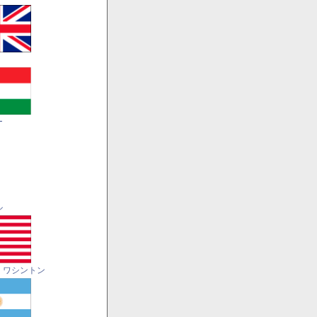
ー
ル
・ワシントン