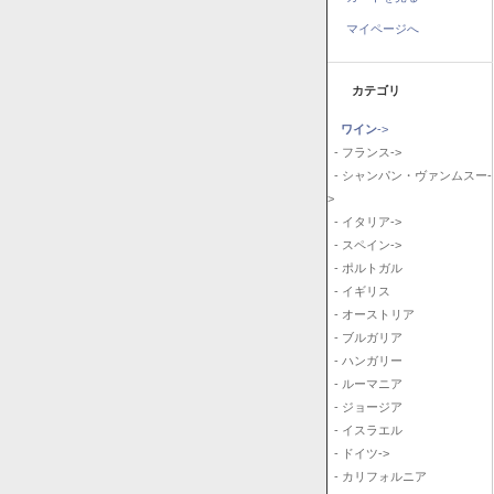
マイページへ
カテゴリ
ワイン
->
- フランス->
- シャンパン・ヴァンムスー-
>
- イタリア->
- スペイン->
- ポルトガル
- イギリス
- オーストリア
- ブルガリア
- ハンガリー
- ルーマニア
- ジョージア
- イスラエル
- ドイツ->
- カリフォルニア