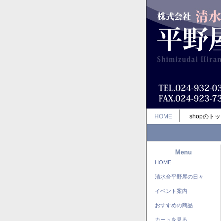
HOME
shopのト
Menu
HOME
清水台平野屋の日々
イベント案内
おすすめの商品
カートを見る