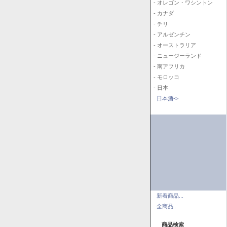
- オレゴン・ワシントン
- カナダ
- チリ
- アルゼンチン
- オーストラリア
- ニュージーランド
- 南アフリカ
- モロッコ
- 日本
日本酒->
新着商品...
全商品...
商品検索