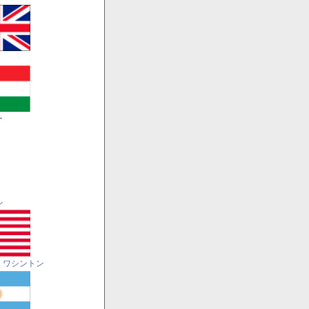
ー
ル
・ワシントン