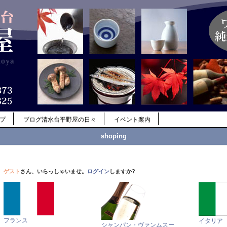
ップ
ブログ清水台平野屋の日々
イベント案内
shoping
ゲスト
さん、いらっしゃいませ。
ログイン
しますか?
フランス
イタリア
シャンパン・ヴァンムスー