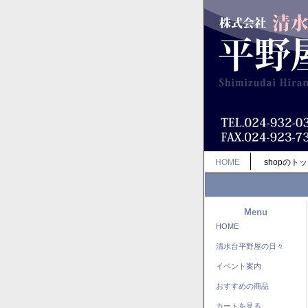
HOME
shopのト
Menu
HOME
清水台平野屋の日々
イベント案内
おすすめの商品
カートを見る