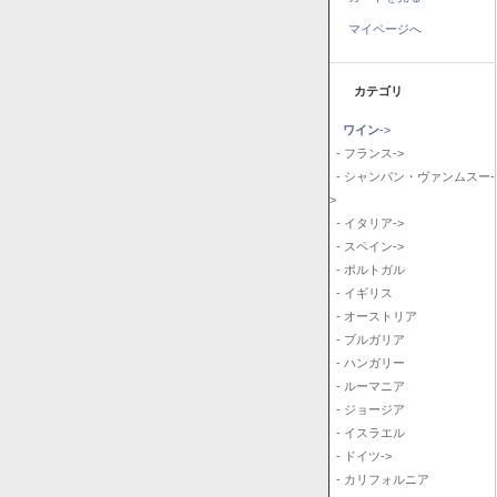
マイページへ
カテゴリ
ワイン
->
- フランス->
- シャンパン・ヴァンムスー-
>
- イタリア->
- スペイン->
- ポルトガル
- イギリス
- オーストリア
- ブルガリア
- ハンガリー
- ルーマニア
- ジョージア
- イスラエル
- ドイツ->
- カリフォルニア