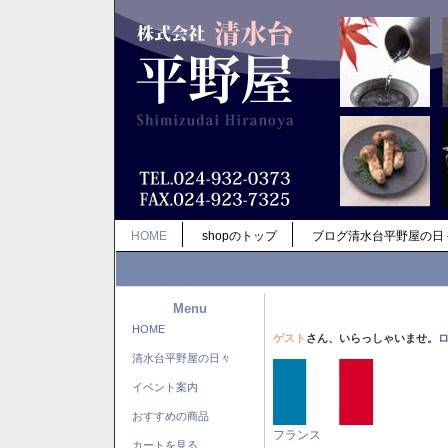
HOME
shopのトップ
ブログ清水台平野屋の日
Menu
HOME
ゲスト
さん、いらっしゃいませ。
清水台平野屋の日々
イベント案内
おすすめの商品
フランス
カートを見る