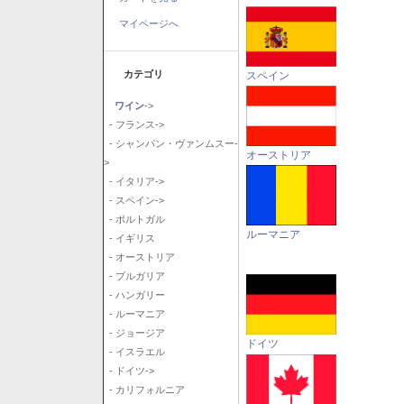
マイページへ
カテゴリ
スペイン
ワイン
->
- フランス->
- シャンパン・ヴァンムスー-
オーストリア
>
- イタリア->
- スペイン->
- ポルトガル
ルーマニア
- イギリス
- オーストリア
- ブルガリア
- ハンガリー
- ルーマニア
- ジョージア
ドイツ
- イスラエル
- ドイツ->
- カリフォルニア