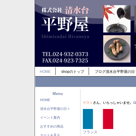
HOME
shopのトップ
ブログ清水台平野屋の日
Menu
HOME
ゲスト
さん、いらっしゃいませ。
清水台平野屋の日々
イベント案内
おすすめの商品
フランス
カートを見る