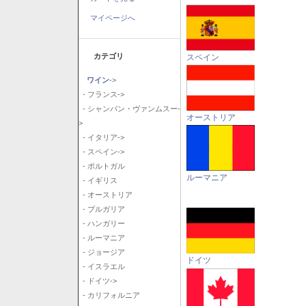
マイページへ
カテゴリ
スペイン
ワイン
->
- フランス->
- シャンパン・ヴァンムスー-
オーストリア
>
- イタリア->
- スペイン->
- ポルトガル
ルーマニア
- イギリス
- オーストリア
- ブルガリア
- ハンガリー
- ルーマニア
- ジョージア
ドイツ
- イスラエル
- ドイツ->
- カリフォルニア