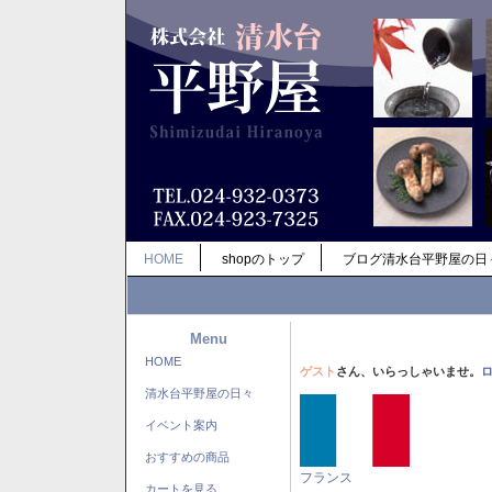
HOME
shopのトップ
ブログ清水台平野屋の日
Menu
HOME
ゲスト
さん、いらっしゃいませ。
清水台平野屋の日々
イベント案内
おすすめの商品
フランス
カートを見る