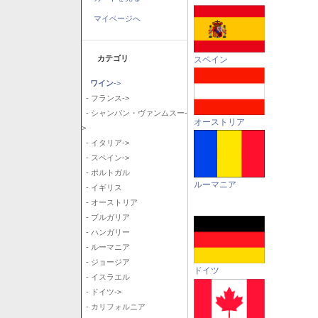
マイページへ
カテゴリ
スペイン
ワイン
->
- フランス->
- シャンパン・ヴァンムスー-
オーストリア
>
- イタリア->
- スペイン->
- ポルトガル
ルーマニア
- イギリス
- オーストリア
- ブルガリア
- ハンガリー
- ルーマニア
- ジョージア
ドイツ
- イスラエル
- ドイツ->
- カリフォルニア