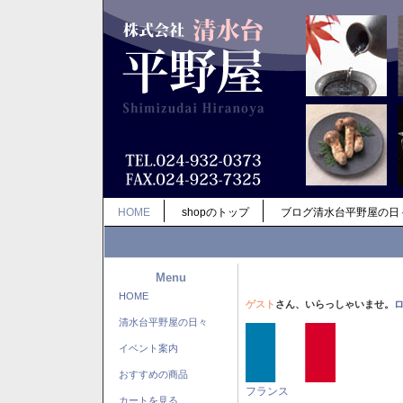
HOME
shopのトップ
ブログ清水台平野屋の日
Menu
HOME
ゲスト
さん、いらっしゃいませ。
清水台平野屋の日々
イベント案内
おすすめの商品
フランス
カートを見る