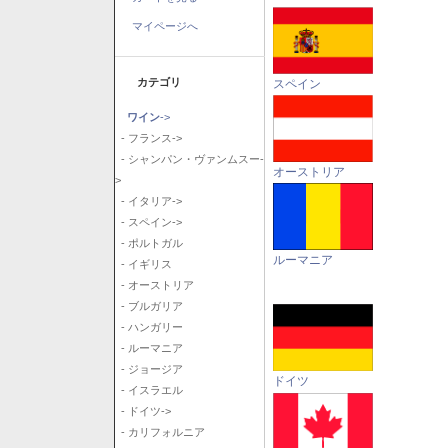
マイページへ
カテゴリ
スペイン
ワイン
->
- フランス->
- シャンパン・ヴァンムスー-
オーストリア
>
- イタリア->
- スペイン->
- ポルトガル
ルーマニア
- イギリス
- オーストリア
- ブルガリア
- ハンガリー
- ルーマニア
- ジョージア
ドイツ
- イスラエル
- ドイツ->
- カリフォルニア