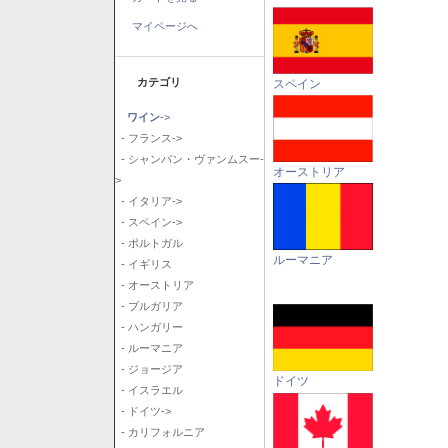
マイページへ
カテゴリ
スペイン
ワイン
->
- フランス->
- シャンパン・ヴァンムスー-
オーストリア
>
- イタリア->
- スペイン->
- ポルトガル
ルーマニア
- イギリス
- オーストリア
- ブルガリア
- ハンガリー
- ルーマニア
- ジョージア
ドイツ
- イスラエル
- ドイツ->
- カリフォルニア