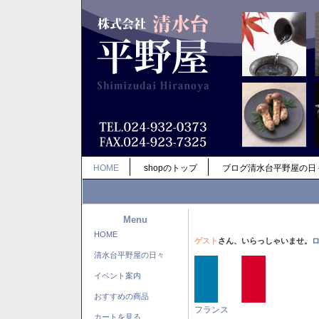
HOME
shopのトップ
ブログ清水台平野屋の日
Menu
HOME
ゲスト
さん、いらっしゃいませ。
清水台平野屋の日々
イベント案内
おすすめの商品
フランス
カートを見る