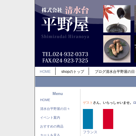
HOME
shopのトップ
ブログ清水台平野屋の日
Menu
HOME
ゲスト
さん、いらっしゃいませ。
清水台平野屋の日々
イベント案内
おすすめの商品
フランス
カートを見る