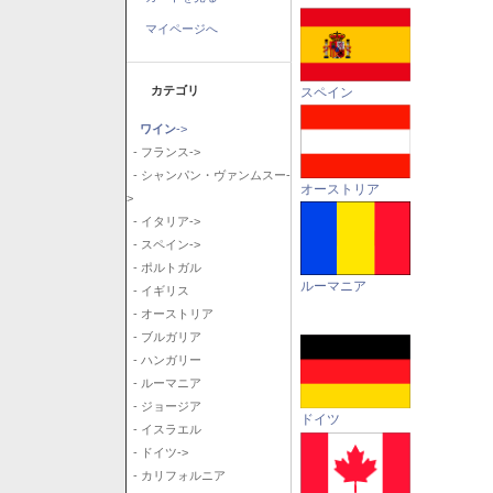
マイページへ
カテゴリ
スペイン
ワイン
->
- フランス->
- シャンパン・ヴァンムスー-
オーストリア
>
- イタリア->
- スペイン->
- ポルトガル
ルーマニア
- イギリス
- オーストリア
- ブルガリア
- ハンガリー
- ルーマニア
- ジョージア
ドイツ
- イスラエル
- ドイツ->
- カリフォルニア