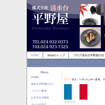
HOME
shopのトップ
ブログ清水台平野屋の日
Menu
HOME
ゲスト
さん、いらっしゃいませ。
清水台平野屋の日々
イベント案内
おすすめの商品
フランス
カートを見る