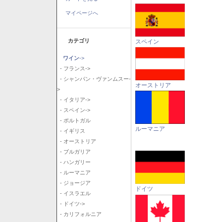
マイページへ
カテゴリ
スペイン
ワイン
->
- フランス->
- シャンパン・ヴァンムスー-
オーストリア
>
- イタリア->
- スペイン->
- ポルトガル
ルーマニア
- イギリス
- オーストリア
- ブルガリア
- ハンガリー
- ルーマニア
- ジョージア
ドイツ
- イスラエル
- ドイツ->
- カリフォルニア