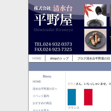
HOME
shopのトップ
ブログ清水台平野屋の日
Menu
HOME
ゲスト
さん、いらっしゃいませ。
清水台平野屋の日々
イベント案内
おすすめの商品
フランス
カートを見る