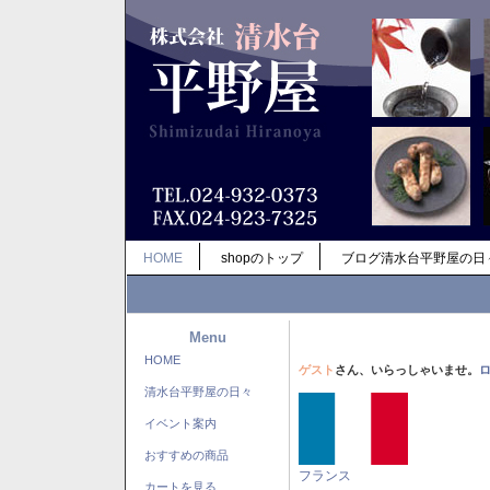
HOME
shopのトップ
ブログ清水台平野屋の日
Menu
HOME
ゲスト
さん、いらっしゃいませ。
清水台平野屋の日々
イベント案内
おすすめの商品
フランス
カートを見る