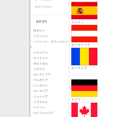
マイページへ
カテゴリ
スペイン
ワイン
->
- フランス->
- シャンパン・ヴァンムスー-
オーストリア
>
- イタリア->
- スペイン->
- ポルトガル
ルーマニア
- イギリス
- オーストリア
- ブルガリア
- ハンガリー
- ルーマニア
- ジョージア
ドイツ
- イスラエル
- ドイツ->
- カリフォルニア