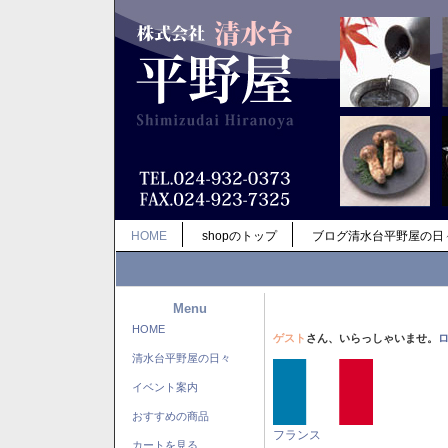
HOME
shopのトップ
ブログ清水台平野屋の日
Menu
HOME
ゲスト
さん、いらっしゃいませ。
清水台平野屋の日々
イベント案内
おすすめの商品
フランス
カートを見る