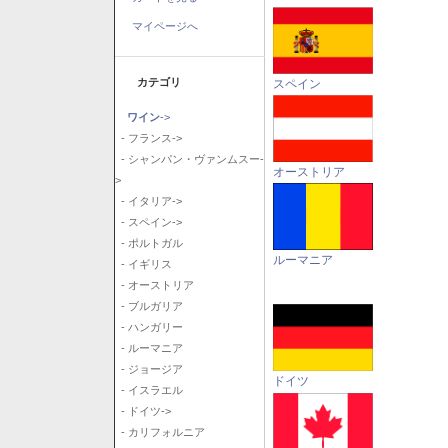
マイページへ
カテゴリ
スペイン
ワイン
->
- フランス->
- シャンパン・ヴァンムスー-
オーストリア
>
- イタリア->
- スペイン->
- ポルトガル
ルーマニア
- イギリス
- オーストリア
- ブルガリア
- ハンガリー
- ルーマニア
- ジョージア
ドイツ
- イスラエル
- ドイツ->
- カリフォルニア