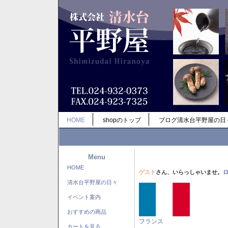
HOME
shopのトップ
ブログ清水台平野屋の日
Menu
HOME
ゲスト
さん、いらっしゃいませ。
清水台平野屋の日々
イベント案内
おすすめの商品
フランス
カートを見る