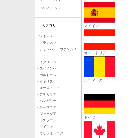
マイページへ
カテゴリ
スペイン
ワイン
->
- フランス->
- シャンパン・ヴァンムスー-
オーストリア
>
- イタリア->
- スペイン->
- ポルトガル
ルーマニア
- イギリス
- オーストリア
- ブルガリア
- ハンガリー
- ルーマニア
- ジョージア
ドイツ
- イスラエル
- ドイツ->
- カリフォルニア