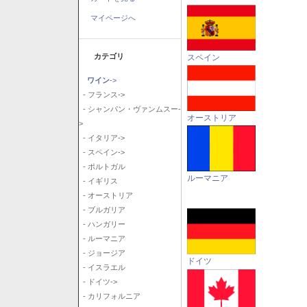
マイページへ
カテゴリ
スペイン
ワイン
->
- フランス->
- シャンパン・ヴァンムスー-
オーストリア
>
- イタリア->
- スペイン->
- ポルトガル
ルーマニア
- イギリス
- オーストリア
- ブルガリア
- ハンガリー
- ルーマニア
- ジョージア
ドイツ
- イスラエル
- ドイツ->
- カリフォルニア