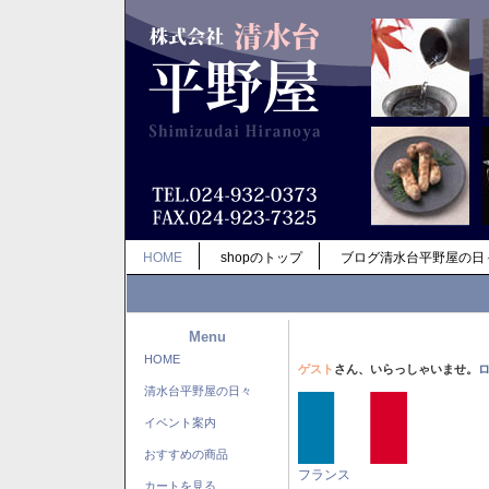
HOME
shopのトップ
ブログ清水台平野屋の日
Menu
HOME
ゲスト
さん、いらっしゃいませ。
清水台平野屋の日々
イベント案内
おすすめの商品
フランス
カートを見る