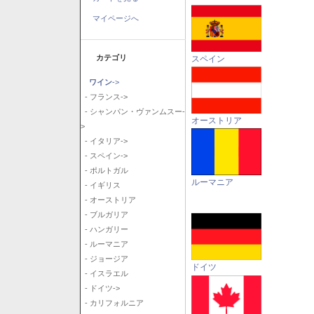
マイページへ
カテゴリ
スペイン
ワイン
->
- フランス->
- シャンパン・ヴァンムスー-
オーストリア
>
- イタリア->
- スペイン->
- ポルトガル
ルーマニア
- イギリス
- オーストリア
- ブルガリア
- ハンガリー
- ルーマニア
- ジョージア
ドイツ
- イスラエル
- ドイツ->
- カリフォルニア