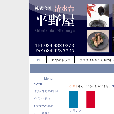
HOME
shopのトップ
ブログ清水台平野屋の日
Menu
HOME
ゲスト
さん、いらっしゃいませ。
清水台平野屋の日々
イベント案内
おすすめの商品
フランス
カートを見る