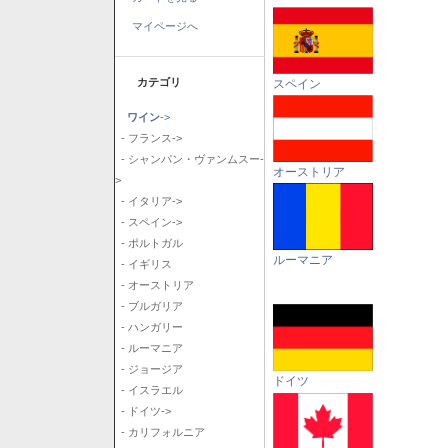
マイページへ
カテゴリ
スペイン
ワイン
->
- フランス->
- シャンパン・ヴァンムスー-
オーストリア
>
- イタリア->
- スペイン->
- ポルトガル
ルーマニア
- イギリス
- オーストリア
- ブルガリア
- ハンガリー
- ルーマニア
- ジョージア
ドイツ
- イスラエル
- ドイツ->
- カリフォルニア