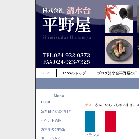
HOME
shopのトップ
ブログ清水台平野屋の日
Menu
HOME
ゲスト
さん、いらっしゃいませ。
清水台平野屋の日々
イベント案内
おすすめの商品
フランス
カートを見る