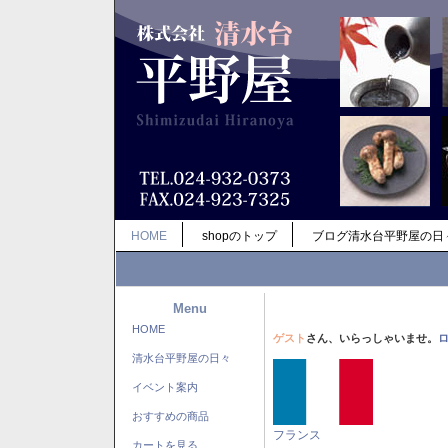
HOME
shopのトップ
ブログ清水台平野屋の日
Menu
HOME
ゲスト
さん、いらっしゃいませ。
清水台平野屋の日々
イベント案内
おすすめの商品
フランス
カートを見る