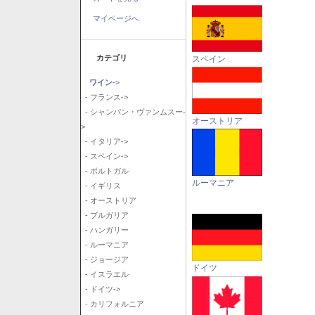
マイページへ
カテゴリ
スペイン
ワイン
->
- フランス->
- シャンパン・ヴァンムスー-
オーストリア
>
- イタリア->
- スペイン->
- ポルトガル
ルーマニア
- イギリス
- オーストリア
- ブルガリア
- ハンガリー
- ルーマニア
- ジョージア
ドイツ
- イスラエル
- ドイツ->
- カリフォルニア