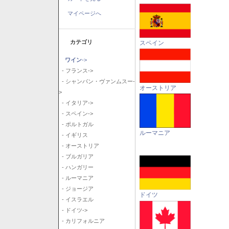
マイページへ
カテゴリ
スペイン
ワイン
->
- フランス->
- シャンパン・ヴァンムスー-
オーストリア
>
- イタリア->
- スペイン->
- ポルトガル
ルーマニア
- イギリス
- オーストリア
- ブルガリア
- ハンガリー
- ルーマニア
- ジョージア
ドイツ
- イスラエル
- ドイツ->
- カリフォルニア