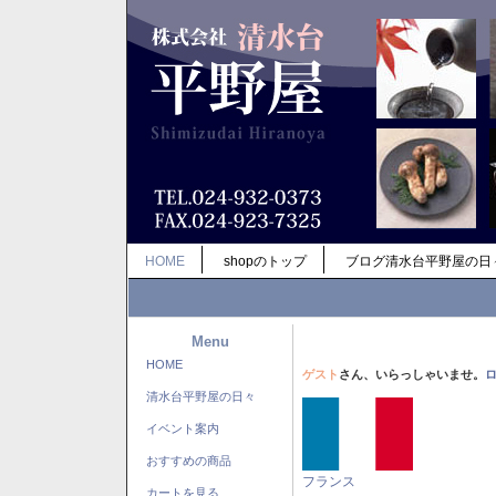
HOME
shopのトップ
ブログ清水台平野屋の日
Menu
HOME
ゲスト
さん、いらっしゃいませ。
清水台平野屋の日々
イベント案内
おすすめの商品
フランス
カートを見る