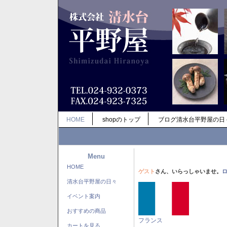
HOME
shopのトップ
ブログ清水台平野屋の日
Menu
HOME
ゲスト
さん、いらっしゃいませ。
清水台平野屋の日々
イベント案内
おすすめの商品
フランス
カートを見る