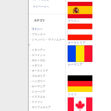
マイページへ
カテゴリ
スペイン
ワイン
->
- フランス->
- シャンパン・ヴァンムスー-
オーストリア
>
- イタリア->
- スペイン->
- ポルトガル
ルーマニア
- イギリス
- オーストリア
- ブルガリア
- ハンガリー
- ルーマニア
- ジョージア
ドイツ
- イスラエル
- ドイツ->
- カリフォルニア