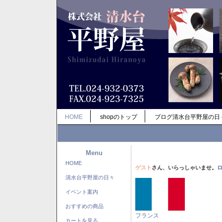
HOME
shopのトップ
ブログ清水台平野屋の日
Menu
HOME
ゲスト
さん、いらっしゃいませ。
清水台平野屋の日々
イベント案内
おすすめの商品
フランス
カートを見る