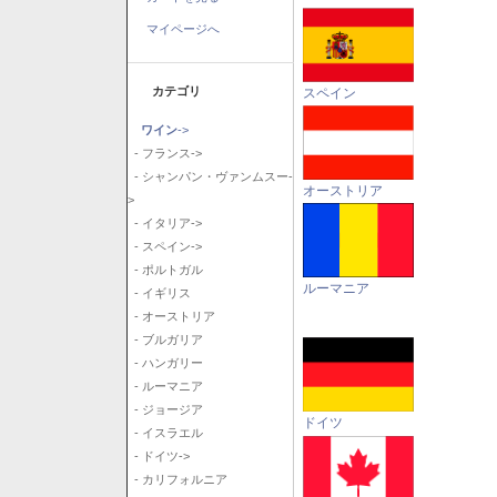
マイページへ
カテゴリ
スペイン
ワイン
->
- フランス->
- シャンパン・ヴァンムスー-
オーストリア
>
- イタリア->
- スペイン->
- ポルトガル
ルーマニア
- イギリス
- オーストリア
- ブルガリア
- ハンガリー
- ルーマニア
- ジョージア
ドイツ
- イスラエル
- ドイツ->
- カリフォルニア