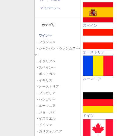
マイページへ
カテゴリ
スペイン
ワイン
->
- フランス->
- シャンパン・ヴァンムスー-
オーストリア
>
- イタリア->
- スペイン->
- ポルトガル
ルーマニア
- イギリス
- オーストリア
- ブルガリア
- ハンガリー
- ルーマニア
- ジョージア
ドイツ
- イスラエル
- ドイツ->
- カリフォルニア