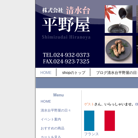
HOME
shopのトップ
ブログ清水台平野屋の日
Menu
HOME
ゲスト
さん、いらっしゃいませ。
清水台平野屋の日々
イベント案内
おすすめの商品
フランス
カートを見る