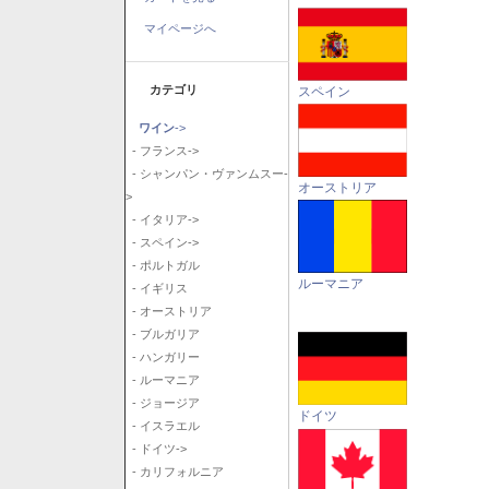
マイページへ
カテゴリ
スペイン
ワイン
->
- フランス->
- シャンパン・ヴァンムスー-
オーストリア
>
- イタリア->
- スペイン->
- ポルトガル
ルーマニア
- イギリス
- オーストリア
- ブルガリア
- ハンガリー
- ルーマニア
- ジョージア
ドイツ
- イスラエル
- ドイツ->
- カリフォルニア