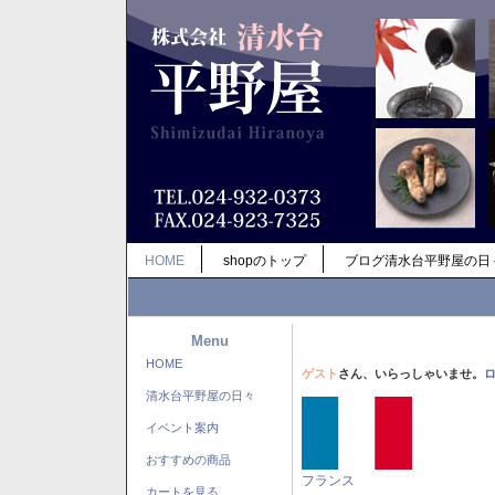
HOME
shopのトップ
ブログ清水台平野屋の日
Menu
HOME
ゲスト
さん、いらっしゃいませ。
清水台平野屋の日々
イベント案内
おすすめの商品
フランス
カートを見る