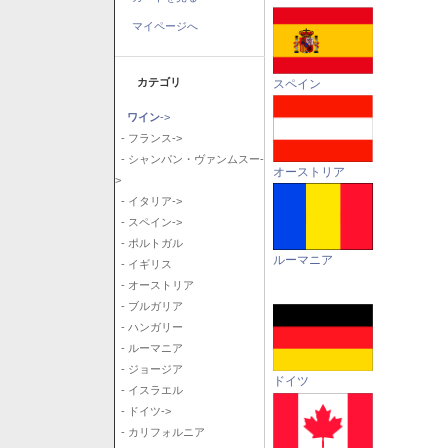
マイページへ
カテゴリ
スペイン
ワイン
->
- フランス->
- シャンパン・ヴァンムスー-
オーストリア
>
- イタリア->
- スペイン->
- ポルトガル
ルーマニア
- イギリス
- オーストリア
- ブルガリア
- ハンガリー
- ルーマニア
- ジョージア
ドイツ
- イスラエル
- ドイツ->
- カリフォルニア