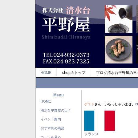
HOME
shopのトップ
ブログ清水台平野屋の日
Menu
HOME
ゲスト
さん、いらっしゃいませ。
清水台平野屋の日々
イベント案内
おすすめの商品
フランス
カートを見る