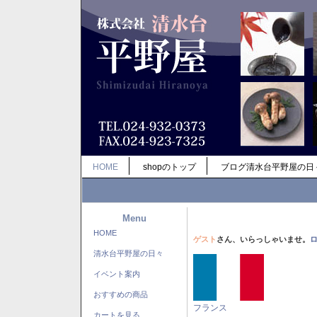
HOME
shopのトップ
ブログ清水台平野屋の日
Menu
HOME
ゲスト
さん、いらっしゃいませ。
清水台平野屋の日々
イベント案内
おすすめの商品
フランス
カートを見る