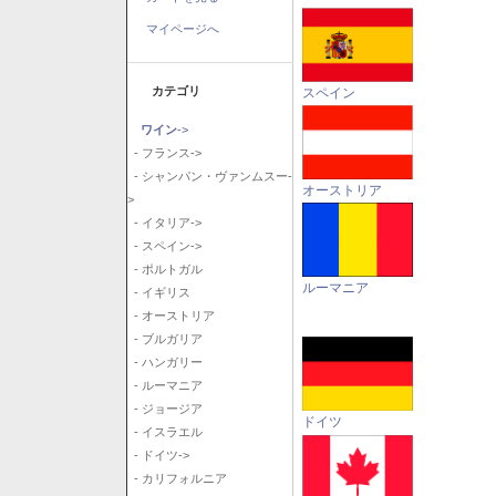
マイページへ
カテゴリ
スペイン
ワイン
->
- フランス->
- シャンパン・ヴァンムスー-
オーストリア
>
- イタリア->
- スペイン->
- ポルトガル
ルーマニア
- イギリス
- オーストリア
- ブルガリア
- ハンガリー
- ルーマニア
- ジョージア
ドイツ
- イスラエル
- ドイツ->
- カリフォルニア