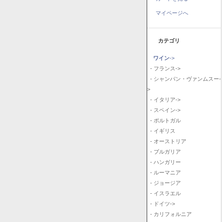
マイページへ
カテゴリ
ワイン
->
- フランス->
- シャンパン・ヴァンムスー-
>
- イタリア->
- スペイン->
- ポルトガル
- イギリス
- オーストリア
- ブルガリア
- ハンガリー
- ルーマニア
- ジョージア
- イスラエル
- ドイツ->
- カリフォルニア