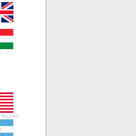
ー
ル
・ワシントン