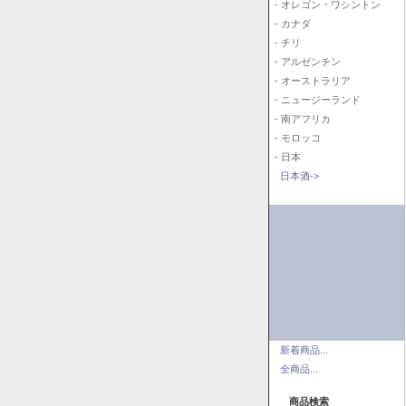
- オレゴン・ワシントン
- カナダ
- チリ
- アルゼンチン
- オーストラリア
- ニュージーランド
- 南アフリカ
- モロッコ
- 日本
日本酒->
新着商品...
全商品...
商品検索