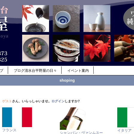
ップ
ブログ清水台平野屋の日々
イベント案内
shoping
ゲスト
さん、いらっしゃいませ。
ログイン
しますか?
フランス
イタリア
シャンパン・ヴァンムスー