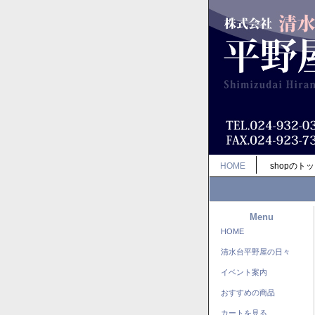
HOME
shopのト
Menu
HOME
清水台平野屋の日々
イベント案内
おすすめの商品
カートを見る