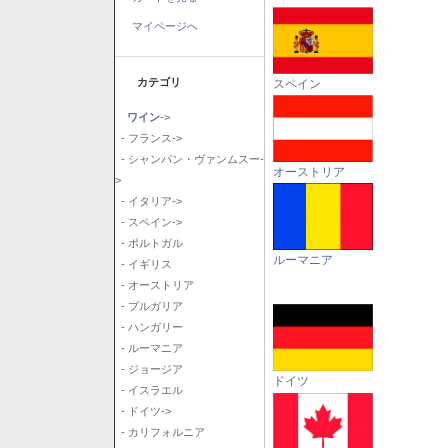
マイページへ
カテゴリ
スペイン
ワイン
->
- フランス->
- シャンパン・ヴァンムスー-
オーストリア
>
- イタリア->
- スペイン->
- ポルトガル
ルーマニア
- イギリス
- オーストリア
- ブルガリア
- ハンガリー
- ルーマニア
- ジョージア
ドイツ
- イスラエル
- ドイツ->
- カリフォルニア