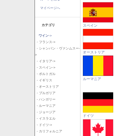
マイページへ
カテゴリ
スペイン
ワイン
->
- フランス->
- シャンパン・ヴァンムスー-
オーストリア
>
- イタリア->
- スペイン->
- ポルトガル
ルーマニア
- イギリス
- オーストリア
- ブルガリア
- ハンガリー
- ルーマニア
- ジョージア
ドイツ
- イスラエル
- ドイツ->
- カリフォルニア