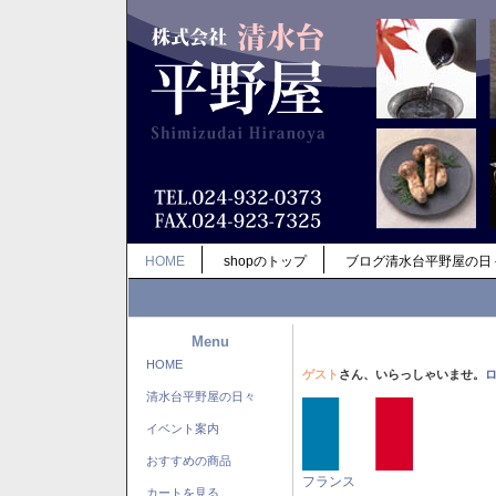
HOME
shopのトップ
ブログ清水台平野屋の日
Menu
HOME
ゲスト
さん、いらっしゃいませ。
清水台平野屋の日々
イベント案内
おすすめの商品
フランス
カートを見る