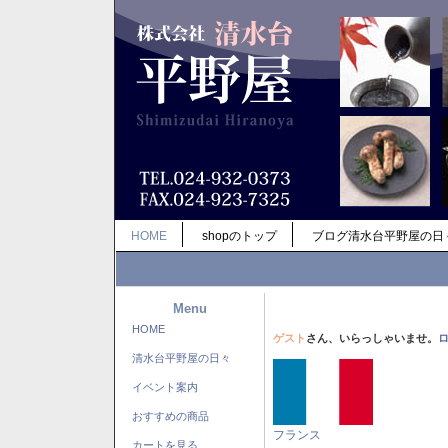
HOME
shopのトップ
ブログ清水台平野屋の日
Menu
HOME
ゲスト
さん、いらっしゃいませ。
清水台平野屋の日々
イベント案内
おすすめの商品
フランス
カートを見る