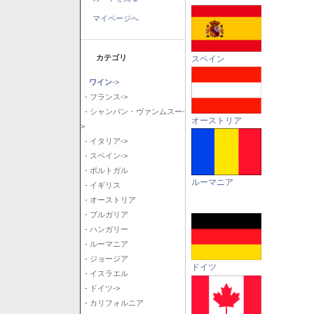
マイページへ
カテゴリ
スペイン
ワイン
->
- フランス->
- シャンパン・ヴァンムスー-
オーストリア
>
- イタリア->
- スペイン->
- ポルトガル
ルーマニア
- イギリス
- オーストリア
- ブルガリア
- ハンガリー
- ルーマニア
- ジョージア
ドイツ
- イスラエル
- ドイツ->
- カリフォルニア