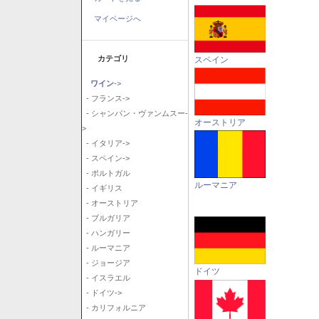
マイページへ
カテゴリ
スペイン
ワイン
->
- フランス->
- シャンパン・ヴァンムスー-
オーストリア
>
- イタリア->
- スペイン->
- ポルトガル
ルーマニア
- イギリス
- オーストリア
- ブルガリア
- ハンガリー
- ルーマニア
- ジョージア
ドイツ
- イスラエル
- ドイツ->
- カリフォルニア