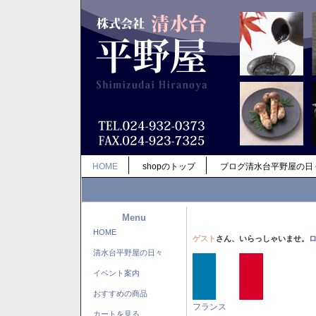
HOME
shopのトップ
ブログ清水台平野屋の日
Menu
HOME
ゲスト
さん、いらっしゃいませ。
清水台平野屋の日々
イベント案内
おすすめの商品
フランス
カートを見る