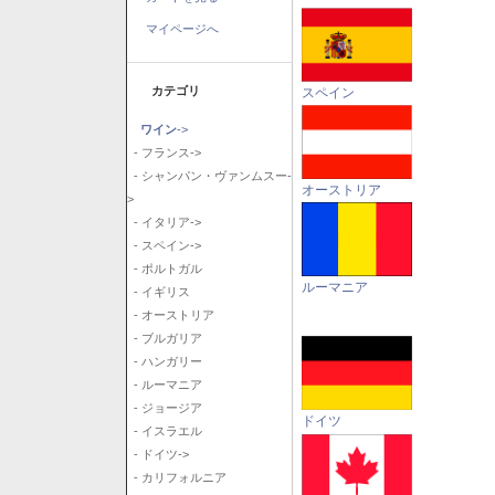
マイページへ
カテゴリ
スペイン
ワイン
->
- フランス->
- シャンパン・ヴァンムスー-
オーストリア
>
- イタリア->
- スペイン->
- ポルトガル
ルーマニア
- イギリス
- オーストリア
- ブルガリア
- ハンガリー
- ルーマニア
- ジョージア
ドイツ
- イスラエル
- ドイツ->
- カリフォルニア