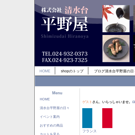
HOME
shopのトップ
ブログ清水台平野屋の日
Menu
HOME
ゲスト
さん、いらっしゃいませ。
清水台平野屋の日々
イベント案内
おすすめの商品
フランス
カートを見る