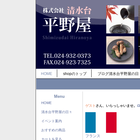
HOME
shopのトップ
ブログ清水台平野屋の日
Menu
HOME
ゲスト
さん、いらっしゃいませ。
清水台平野屋の日々
イベント案内
おすすめの商品
フランス
カートを見る