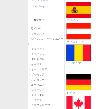
マイページへ
カテゴリ
スペイン
ワイン
->
- フランス->
- シャンパン・ヴァンムスー-
オーストリア
>
- イタリア->
- スペイン->
- ポルトガル
ルーマニア
- イギリス
- オーストリア
- ブルガリア
- ハンガリー
- ルーマニア
- ジョージア
ドイツ
- イスラエル
- ドイツ->
- カリフォルニア