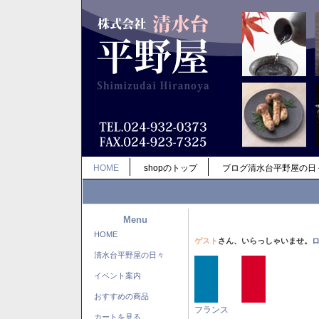
HOME
shopのトップ
ブログ清水台平野屋の日
Menu
HOME
ゲスト
さん、いらっしゃいませ。
清水台平野屋の日々
イベント案内
おすすめの商品
フランス
カートを見る