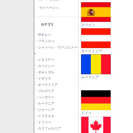
マイページへ
カテゴリ
スペイン
ワイン
->
- フランス->
- シャンパン・ヴァンムスー-
オーストリア
>
- イタリア->
- スペイン->
- ポルトガル
ルーマニア
- イギリス
- オーストリア
- ブルガリア
- ハンガリー
- ルーマニア
- ジョージア
ドイツ
- イスラエル
- ドイツ->
- カリフォルニア