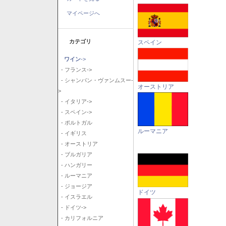
マイページへ
カテゴリ
スペイン
ワイン
->
- フランス->
- シャンパン・ヴァンムスー-
オーストリア
>
- イタリア->
- スペイン->
- ポルトガル
ルーマニア
- イギリス
- オーストリア
- ブルガリア
- ハンガリー
- ルーマニア
- ジョージア
ドイツ
- イスラエル
- ドイツ->
- カリフォルニア