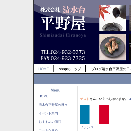
HOME
shopのトップ
ブログ清水台平野屋の日
Menu
HOME
ゲスト
さん、いらっしゃいませ。
清水台平野屋の日々
イベント案内
おすすめの商品
フランス
カートを見る