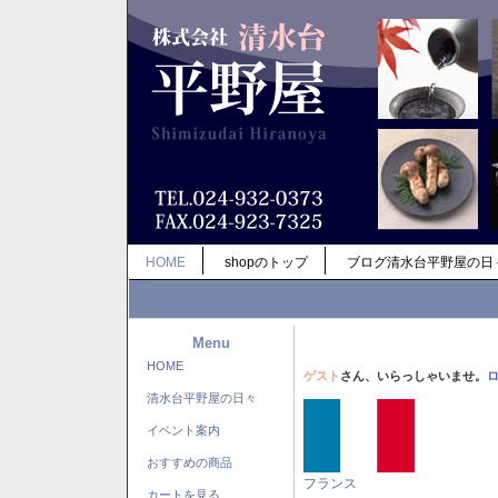
HOME
shopのトップ
ブログ清水台平野屋の日
Menu
HOME
ゲスト
さん、いらっしゃいませ。
清水台平野屋の日々
イベント案内
おすすめの商品
フランス
カートを見る