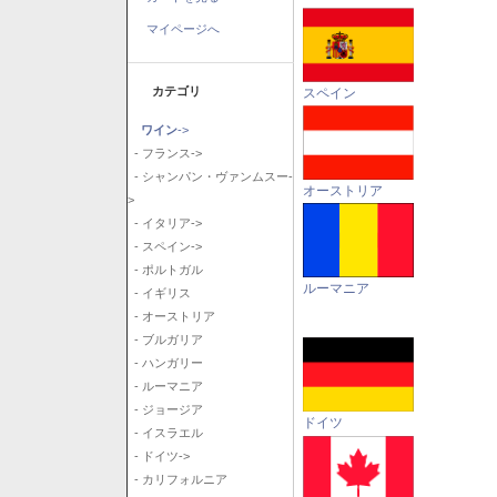
マイページへ
カテゴリ
スペイン
ワイン
->
- フランス->
- シャンパン・ヴァンムスー-
オーストリア
>
- イタリア->
- スペイン->
- ポルトガル
ルーマニア
- イギリス
- オーストリア
- ブルガリア
- ハンガリー
- ルーマニア
- ジョージア
ドイツ
- イスラエル
- ドイツ->
- カリフォルニア