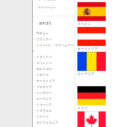
マイページへ
カテゴリ
スペイン
ワイン
->
- フランス->
- シャンパン・ヴァンムスー-
オーストリア
>
- イタリア->
- スペイン->
- ポルトガル
ルーマニア
- イギリス
- オーストリア
- ブルガリア
- ハンガリー
- ルーマニア
- ジョージア
ドイツ
- イスラエル
- ドイツ->
- カリフォルニア