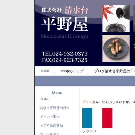
HOME
shopのトップ
ブログ清水台平野屋の日
Menu
HOME
ゲスト
さん、いらっしゃいませ。
清水台平野屋の日々
イベント案内
おすすめの商品
フランス
カートを見る