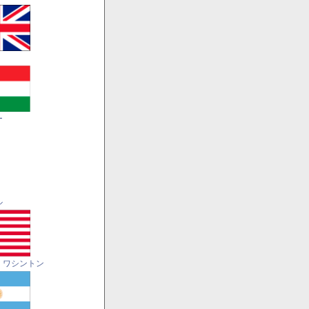
ー
ル
・ワシントン