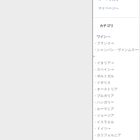
マイページへ
カテゴリ
ワイン
->
- フランス->
- シャンパン・ヴァンムスー-
>
- イタリア->
- スペイン->
- ポルトガル
- イギリス
- オーストリア
- ブルガリア
- ハンガリー
- ルーマニア
- ジョージア
- イスラエル
- ドイツ->
- カリフォルニア