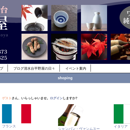
ップ
ブログ清水台平野屋の日々
イベント案内
shoping
ゲスト
さん、いらっしゃいませ。
ログイン
しますか?
フランス
イタリア
シャンパン・ヴァンムスー