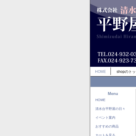
HOME
shopのト
Menu
HOME
清水台平野屋の日々
イベント案内
おすすめの商品
カートを見る