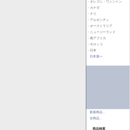
- オレゴン・ワシントン
- カナダ
- チリ
- アルゼンチン
- オーストラリア
- ニュージーランド
- 南アフリカ
- モロッコ
- 日本
日本酒->
新着商品...
全商品...
商品検索