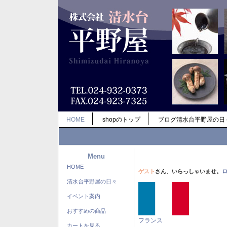
HOME
shopのトップ
ブログ清水台平野屋の日
Menu
HOME
ゲスト
さん、いらっしゃいませ。
清水台平野屋の日々
イベント案内
おすすめの商品
フランス
カートを見る