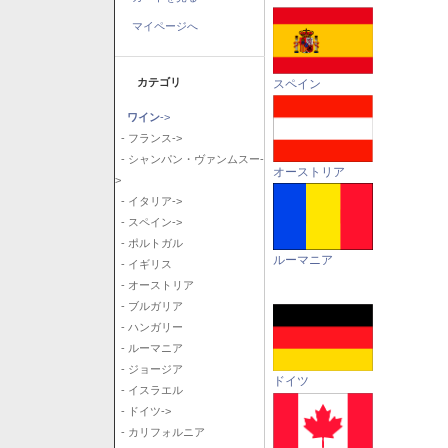
マイページへ
カテゴリ
スペイン
ワイン
->
- フランス->
- シャンパン・ヴァンムスー-
オーストリア
>
- イタリア->
- スペイン->
- ポルトガル
ルーマニア
- イギリス
- オーストリア
- ブルガリア
- ハンガリー
- ルーマニア
- ジョージア
ドイツ
- イスラエル
- ドイツ->
- カリフォルニア