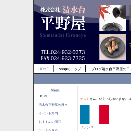
HOME
shopのトップ
ブログ清水台平野屋の日
Menu
HOME
ゲスト
さん、いらっしゃいませ。
清水台平野屋の日々
イベント案内
おすすめの商品
フランス
カートを見る