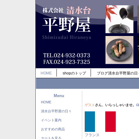
HOME
shopのトップ
ブログ清水台平野屋の日
Menu
HOME
ゲスト
さん、いらっしゃいませ。
清水台平野屋の日々
イベント案内
おすすめの商品
フランス
カートを見る