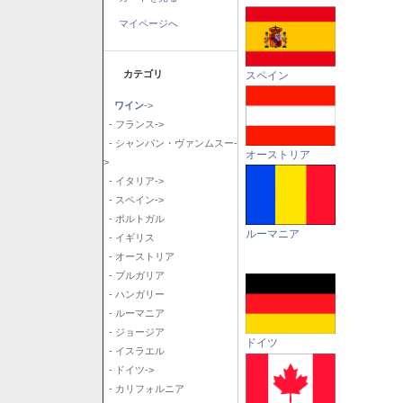
マイページへ
カテゴリ
スペイン
ワイン
->
- フランス->
- シャンパン・ヴァンムスー-
オーストリア
>
- イタリア->
- スペイン->
- ポルトガル
ルーマニア
- イギリス
- オーストリア
- ブルガリア
- ハンガリー
- ルーマニア
- ジョージア
ドイツ
- イスラエル
- ドイツ->
- カリフォルニア