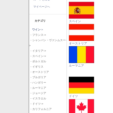
マイページへ
カテゴリ
スペイン
ワイン
->
- フランス->
- シャンパン・ヴァンムスー-
オーストリア
>
- イタリア->
- スペイン->
- ポルトガル
ルーマニア
- イギリス
- オーストリア
- ブルガリア
- ハンガリー
- ルーマニア
- ジョージア
ドイツ
- イスラエル
- ドイツ->
- カリフォルニア