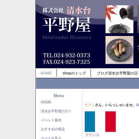
HOME
shopのトップ
ブログ清水台平野屋の日
Menu
HOME
ゲスト
さん、いらっしゃいませ。
清水台平野屋の日々
イベント案内
おすすめの商品
フランス
カートを見る