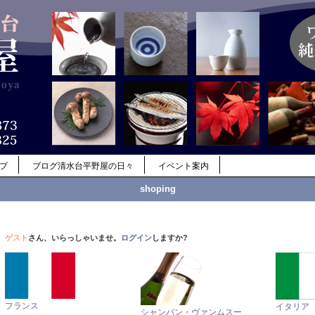
ップ
ブログ清水台平野屋の日々
イベント案内
shoping
ゲスト
さん、いらっしゃいませ。
ログイン
しますか?
フランス
イタリア
シャンパン・ヴァンムスー