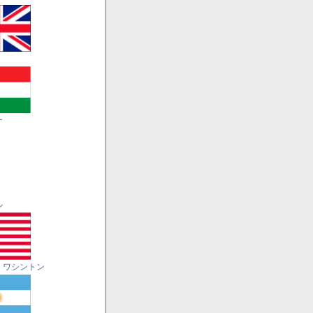
ー
ル
・ワシントン