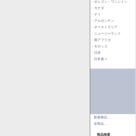
- オレゴン・ワシントン
- カナダ
- チリ
- アルゼンチン
- オーストラリア
- ニュージーランド
- 南アフリカ
- モロッコ
- 日本
日本酒->
新着商品...
全商品...
商品検索