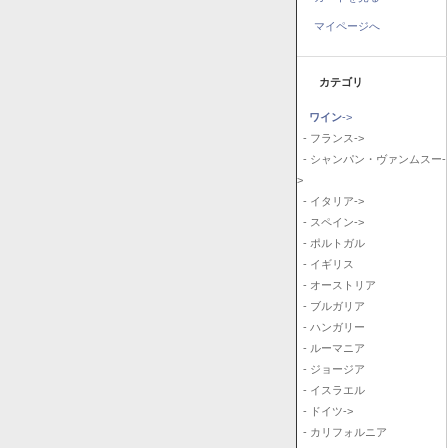
マイページへ
カテゴリ
ワイン
->
- フランス->
- シャンパン・ヴァンムスー-
>
- イタリア->
- スペイン->
- ポルトガル
- イギリス
- オーストリア
- ブルガリア
- ハンガリー
- ルーマニア
- ジョージア
- イスラエル
- ドイツ->
- カリフォルニア