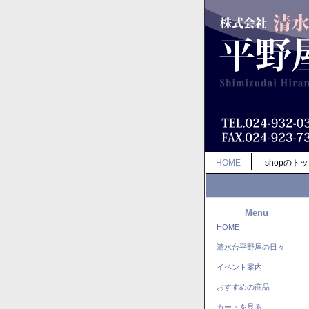
HOME
shopのト
Menu
HOME
清水台平野屋の日々
イベント案内
おすすめの商品
カートを見る