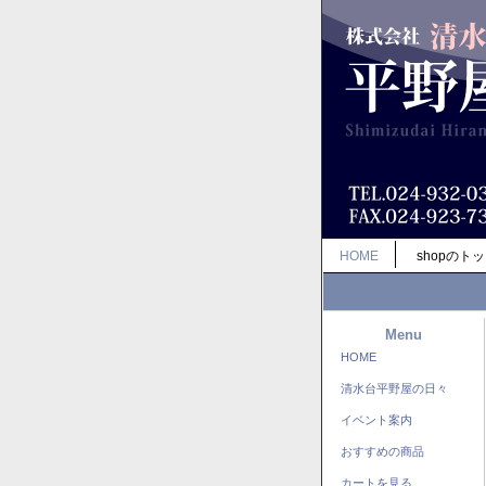
HOME
shopのト
Menu
HOME
清水台平野屋の日々
イベント案内
おすすめの商品
カートを見る