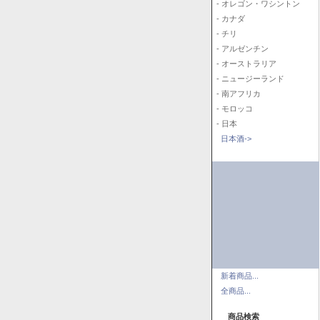
- オレゴン・ワシントン
- カナダ
- チリ
- アルゼンチン
- オーストラリア
- ニュージーランド
- 南アフリカ
- モロッコ
- 日本
日本酒->
新着商品...
全商品...
商品検索