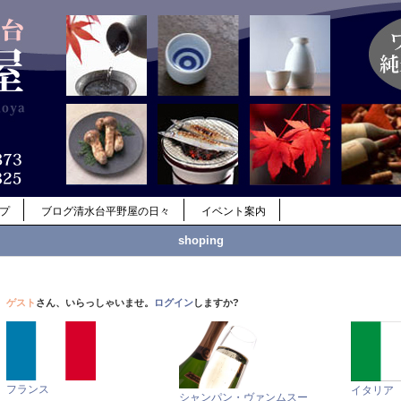
ップ
ブログ清水台平野屋の日々
イベント案内
shoping
ゲスト
さん、いらっしゃいませ。
ログイン
しますか?
フランス
イタリア
シャンパン・ヴァンムスー