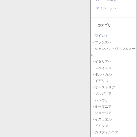
マイページへ
カテゴリ
ワイン
->
- フランス->
- シャンパン・ヴァンムスー-
>
- イタリア->
- スペイン->
- ポルトガル
- イギリス
- オーストリア
- ブルガリア
- ハンガリー
- ルーマニア
- ジョージア
- イスラエル
- ドイツ->
- カリフォルニア