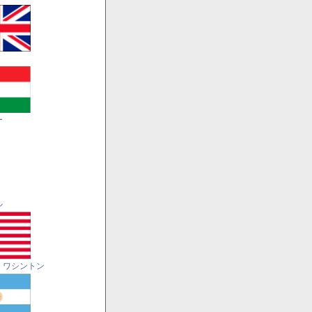
ー
ル
・ワシントン