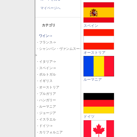
マイページへ
カテゴリ
スペイン
ワイン
->
- フランス->
- シャンパン・ヴァンムスー-
オーストリア
>
- イタリア->
- スペイン->
- ポルトガル
ルーマニア
- イギリス
- オーストリア
- ブルガリア
- ハンガリー
- ルーマニア
- ジョージア
ドイツ
- イスラエル
- ドイツ->
- カリフォルニア