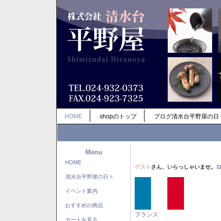
HOME
shopのトップ
ブログ清水台平野屋の日
Menu
HOME
ゲスト
さん、いらっしゃいませ。
清水台平野屋の日々
イベント案内
おすすめの商品
フランス
カートを見る