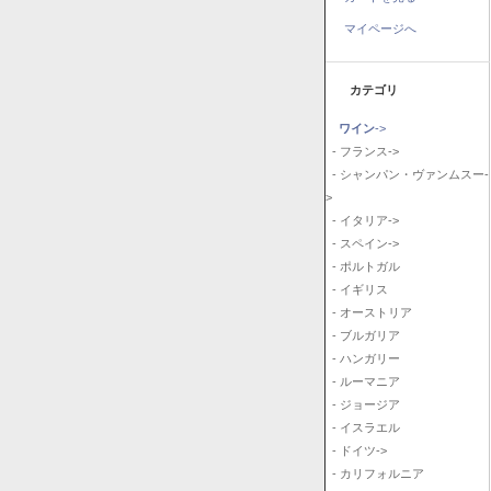
マイページへ
カテゴリ
ワイン
->
- フランス->
- シャンパン・ヴァンムスー-
>
- イタリア->
- スペイン->
- ポルトガル
- イギリス
- オーストリア
- ブルガリア
- ハンガリー
- ルーマニア
- ジョージア
- イスラエル
- ドイツ->
- カリフォルニア