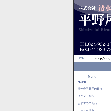
HOME
shopのト
Menu
HOME
清水台平野屋の日々
イベント案内
おすすめの商品
カートを見る