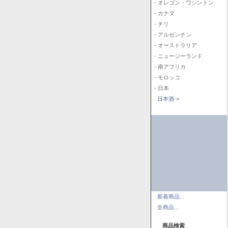
- オレゴン・ワシントン
- カナダ
- チリ
- アルゼンチン
- オーストラリア
- ニュージーランド
- 南アフリカ
- モロッコ
- 日本
日本酒->
新着商品...
全商品...
商品検索