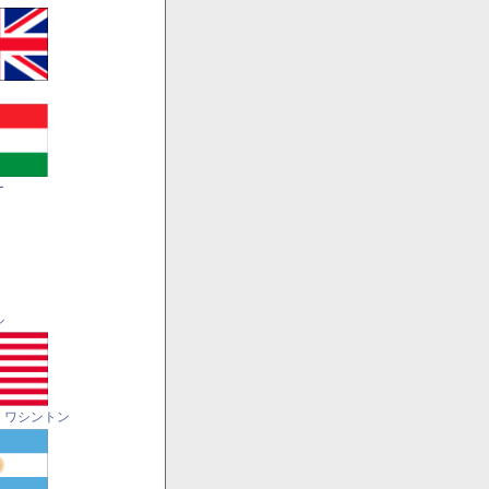
ー
ル
・ワシントン