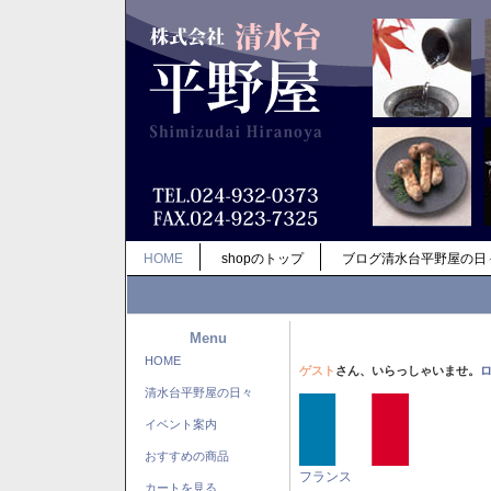
HOME
shopのトップ
ブログ清水台平野屋の日
Menu
HOME
ゲスト
さん、いらっしゃいませ。
清水台平野屋の日々
イベント案内
おすすめの商品
フランス
カートを見る