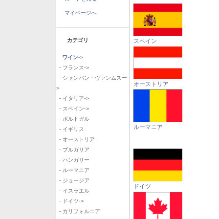
マイページへ
カテゴリ
スペイン
ワイン
->
- フランス->
- シャンパン・ヴァンムスー-
オーストリア
>
- イタリア->
- スペイン->
- ポルトガル
ルーマニア
- イギリス
- オーストリア
- ブルガリア
- ハンガリー
- ルーマニア
- ジョージア
ドイツ
- イスラエル
- ドイツ->
- カリフォルニア